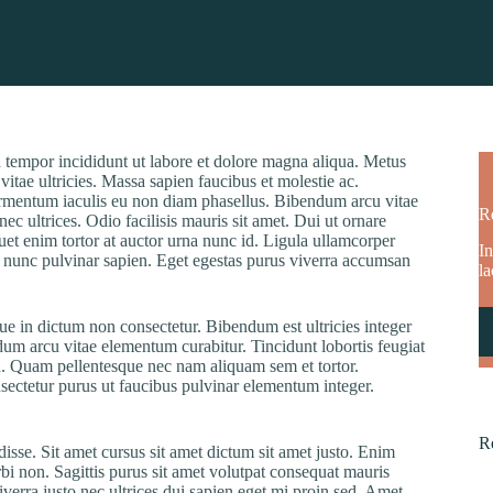
d tempor incididunt ut labore et dolore magna aliqua. Metus
vitae ultricies. Massa sapien faucibus et molestie ac.
 Fermentum iaculis eu non diam phasellus. Bibendum arcu vitae
R
c ultrices. Odio facilisis mauris sit amet. Dui ut ornare
quet enim tortor at auctor urna nunc id. Ligula ullamcorper
In
 nunc pulvinar sapien. Eget egestas purus viverra accumsan
la
que in dictum non consectetur. Bibendum est ultricies integer
dum arcu vitae elementum curabitur. Tincidunt lobortis feugiat
h. Quam pellentesque nec nam aliquam sem et tortor.
onsectetur purus ut faucibus pulvinar elementum integer.
R
sse. Sit amet cursus sit amet dictum sit amet justo. Enim
orbi non. Sagittis purus sit amet volutpat consequat mauris
verra justo nec ultrices dui sapien eget mi proin sed. Amet