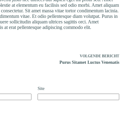
olestie at elementum eu facilisis sed odio morbi. Amet aliquam
id consectetur. Sit amet massa vitae tortor condimentum lacinia.
ndimentum vitae. Et odio pellentesque diam volutpat. Purus in
ere sollicitudin aliquam ultrices sagittis orci. Amet
is at erat pellentesque adipiscing commodo elit.
VOLGENDE
BERICHT
Purus Sitamet Luctus Venenatis
Site