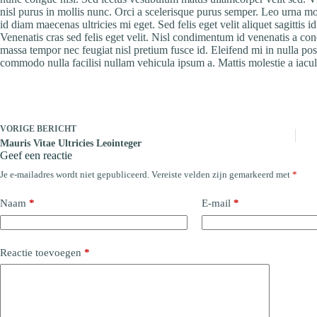
nisl purus in mollis nunc. Orci a scelerisque purus semper. Leo urna m
id diam maecenas ultricies mi eget. Sed felis eget velit aliquet sagittis 
Venenatis cras sed felis eget velit. Nisl condimentum id venenatis a co
massa tempor nec feugiat nisl pretium fusce id. Eleifend mi in nulla posu
commodo nulla facilisi nullam vehicula ipsum a. Mattis molestie a iacul
VORIGE
BERICHT
Mauris Vitae Ultricies Leointeger
Geef een reactie
Je e-mailadres wordt niet gepubliceerd.
Vereiste velden zijn gemarkeerd met
*
Naam
*
E-mail
*
Reactie toevoegen
*