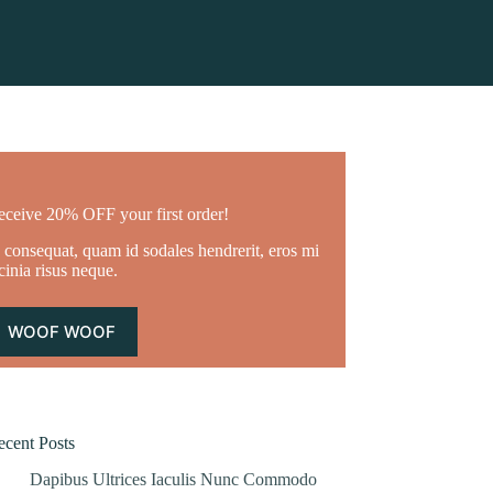
eceive 20% OFF your first order!
 consequat, quam id sodales hendrerit, eros mi
cinia risus neque.
WOOF WOOF
ecent Posts
Dapibus Ultrices Iaculis Nunc Commodo