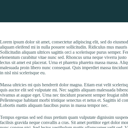
Lorem ipsum dolor sit amet, consectetur adipiscing elit, sed do eiusmo
aliquam eleifend mi in nulla posuere sollicitudin. Ridiculus mus mauris 
Sollicitudin aliquam ultrices sagittis orci a scelerisque purus semper.
elementum curabitur vitae nunc sed. Rhoncus urna neque viverra justo ne
lectus sit amet est placerat. Urna et pharetra pharetra massa massa. Ali
malesuada proin libero nunc consequat. Quis imperdiet massa tincidunt
in nisl nisi scelerisque eu.
Massa ultricies mi quis hendrerit dolor magna. Etiam erat velit sceleris
quis auctor elit sed vulputate mi. Nec sagittis aliquam malesuada biben
vivamus at augue eget. Urna nec tincidunt praesent semper feugiat nib
Pellentesque habitant morbi tristique senectus et netus et. Sagittis id c
Lobortis mattis aliquam faucibus purus in massa tempor nec.
Tempus egestas sed sed risus pretium quam vulputate dignissim suspendi
facilisis gravida neque convallis a cras. Sit amet porttitor eget dolor m
nunc congue nisi. Sed lectus vestibulum mattis ullamcorper velit sed. Vi